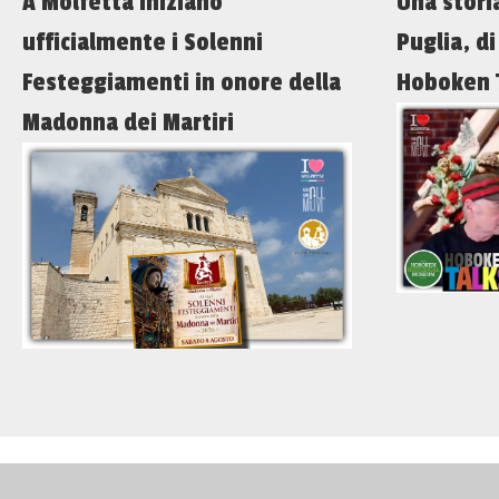
A Molfetta iniziano
Una stori
ufficialmente i Solenni
Puglia, d
Festeggiamenti in onore della
Hoboken 
Madonna dei Martiri