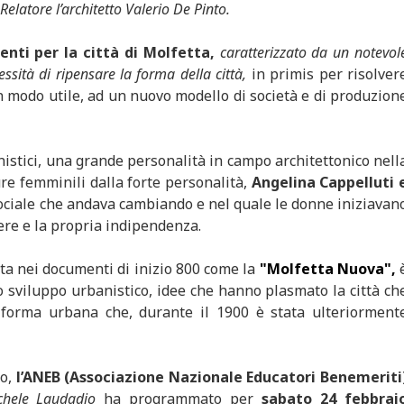
elatore l’architetto Valerio De Pinto.
nti per la città di Molfetta,
caratterizzato da un notevol
ità di ripensare la forma della città,
in primis per risolver
n modo utile, ad un nuovo modello di società e di produzion
istici, una grande personalità in campo architettonico nell
ure femminili dalla forte personalità,
Angelina Cappelluti 
ociale che andava cambiando e nel quale le donne iniziavan
ere e la propria indipendenza.
ta nei documenti di inizio 800 come la
"Molfetta Nuova",
o sviluppo urbanistico, idee che hanno plasmato la città ch
la forma urbana che, durante il 1900 è stata ulteriorment
to,
l’ANEB (Associazione Nazionale Educatori Benemeriti
ichele Laudadio
ha programmato per
sabato 24 febbrai