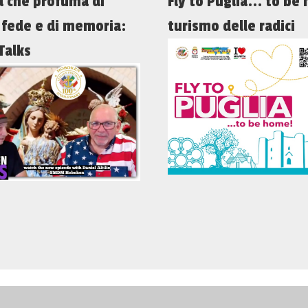
a che profuma di
Fly to Puglia... to be
i fede e di memoria:
turismo delle radici
Talks