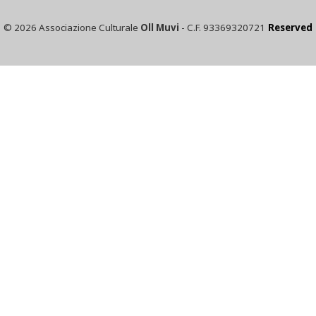
© 2026 Associazione Culturale
Oll Muvi
- C.F. 93369320721
Reserved