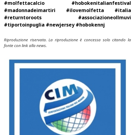
#molfettacalcio #hobokenitalianfestival
#madonnadeimartiri #ilovemolfetta #italia
#returntoroots #associazioneollmuvi
#tiportoinpuglia #newjersey #hobokennj
Riproduzione riservata. La riproduzione è concessa solo citando la
fonte con link alla news.