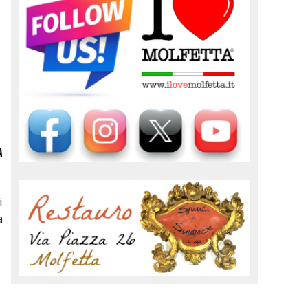
A
i
a