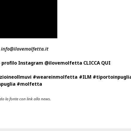
 info@ilovemolfetta.it
tro profilo Instagram @ilovemolfetta CLICCA QUI
zioineollmuvi #weareinmolfetta #ILM #tiportoinpugli
apuglia #molfetta
o la fonte con link alla news.