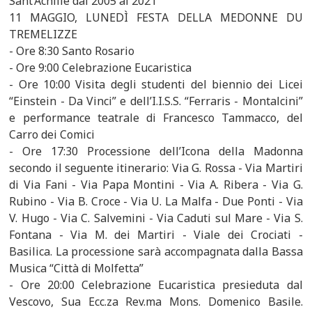
Sant’Achille dal 2005 al 2021
11 MAGGIO, LUNEDÌ FESTA DELLA MEDONNE DU
TREMELIZZE
- Ore 8:30 Santo Rosario
- Ore 9:00 Celebrazione Eucaristica
- Ore 10:00 Visita degli studenti del biennio dei Licei
“Einstein - Da Vinci” e dell’I.I.S.S. “Ferraris - Montalcini”
e performance teatrale di Francesco Tammacco, del
Carro dei Comici
- Ore 17:30 Processione dell’Icona della Madonna
secondo il seguente itinerario: Via G. Rossa - Via Martiri
di Via Fani - Via Papa Montini - Via A. Ribera - Via G.
Rubino - Via B. Croce - Via U. La Malfa - Due Ponti - Via
V. Hugo - Via C. Salvemini - Via Caduti sul Mare - Via S.
Fontana - Via M. dei Martiri - Viale dei Crociati -
Basilica. La processione sarà accompagnata dalla Bassa
Musica “Città di Molfetta”
- Ore 20:00 Celebrazione Eucaristica presieduta dal
Vescovo, Sua Ecc.za Rev.ma Mons. Domenico Basile.